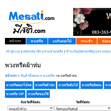
หน้าแรก
พวงหรีด
แจกันดอกไม้
กระเช้า
ช่อดอ
เข้าสู่ระบบ
|
สมัครสมาชิก
|
ส่วนช่วยเหลือ
|
ชำระเงิน(บัตรเครดิต)
|
ตรวจสอบส
พวงหรีดผ้าห่ม
หน้าแรก
>
สินค้าทั้งหมด
>
พวงหรีด
>พวงหรีดผ้าห่ม
พวงหรีดดอกไม้สด
พวงหรีดผ้าห่ม
พวงหรีดต้นไม้
พวงหรีดพัดลม
พวง
พวงหรีด VIP
พวงหรีดของใช้
จังหวัดที่จัดส่ง:
วัดที่จัดส่ง: