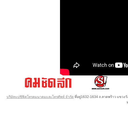
บริษัทแปซิฟิคโทรคมนาคมและโทรศัพท์ จำกัด
ที่อยู่1632-1634 ถ.ลาดพร้าว แขวง