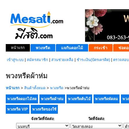
หน้าแรก
พวงหรีด
แจกันดอกไม้
กระเช้า
ช่อดอ
เข้าสู่ระบบ
|
สมัครสมาชิก
|
ส่วนช่วยเหลือ
|
ชำระเงิน(บัตรเครดิต)
|
ตรวจสอบส
พวงหรีดผ้าห่ม
หน้าแรก
>
สินค้าทั้งหมด
>
พวงหรีด
>พวงหรีดผ้าห่ม
พวงหรีดดอกไม้สด
พวงหรีดผ้าห่ม
พวงหรีดต้นไม้
พวงหรีดพัดลม
พวง
พวงหรีด VIP
พวงหรีดของใช้
จังหวัดที่จัดส่ง:
วัดที่จัดส่ง: