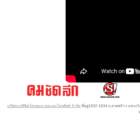
บริษัทแปซิฟิคโทรคมนาคมและโทรศัพท์ จำกัด
ที่อยู่1632-1634 ถ.ลาดพร้าว แขวง