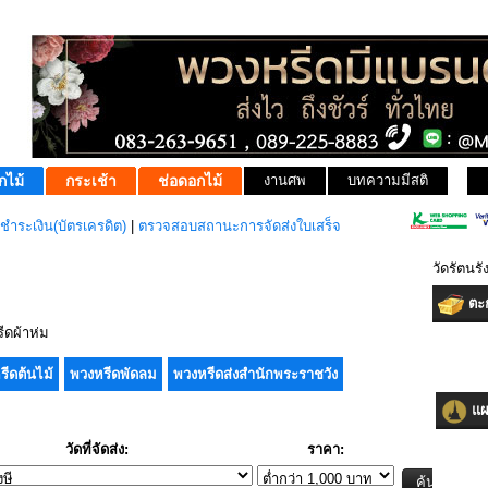
กไม้
กระเช้า
ช่อดอกไม้
งานศพ
บทความมีสติ
ชำระเงิน(บัตรเครดิต)
|
ตรวจสอบสถานะการจัดส่งใบเสร็จ
วัดรัตนร
ตะก
ดผ้าห่ม
รีดต้นไม้
พวงหรีดพัดลม
พวงหรีดส่งสำนักพระราชวัง
แผน
วัดที่จัดส่ง:
ราคา: