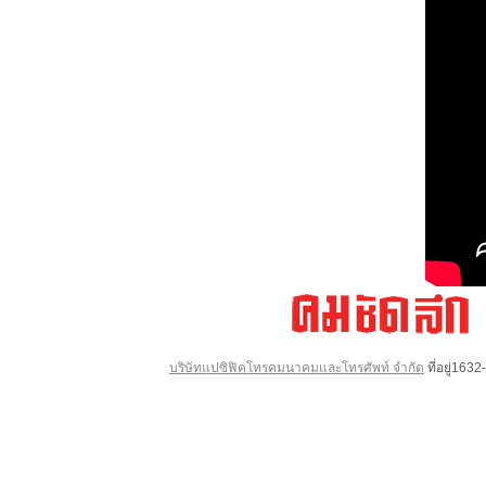
บริษัทแปซิฟิคโทรคมนาคมและโทรศัพท์ จำกัด
ที่อยู่16