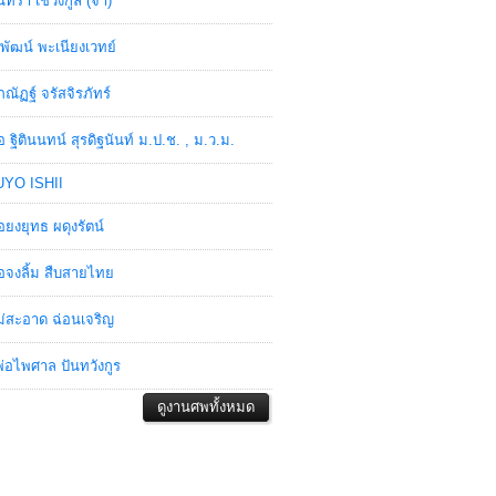
ินทรา เชวงกูล (จ๋า)
พัฒน์ พะเนียงเวทย์
ภณัฏฐ์ จรัสจิรภัทร์
อ ฐิตินนทน์ สุรดิฐนันท์ ม.ป.ช. , ม.ว.ม.
YO ISHII
อยงยุทธ ผดุงรัตน์
อจงลิ้ม สืบสายไทย
่สะอาด ฉ่อนเจริญ
่อไพศาล ปันทวังกูร