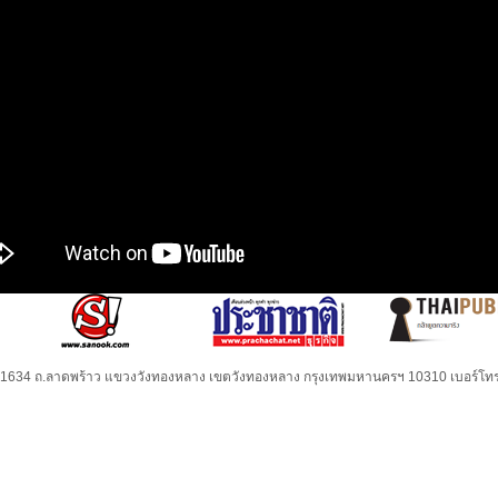
32-1634 ถ.ลาดพร้าว แขวงวังทองหลาง เขตวังทองหลาง กรุงเทพมหานครฯ 10310 เบอร์โทร