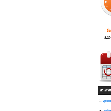
จั
8.30
ประกาศ
คุณแม