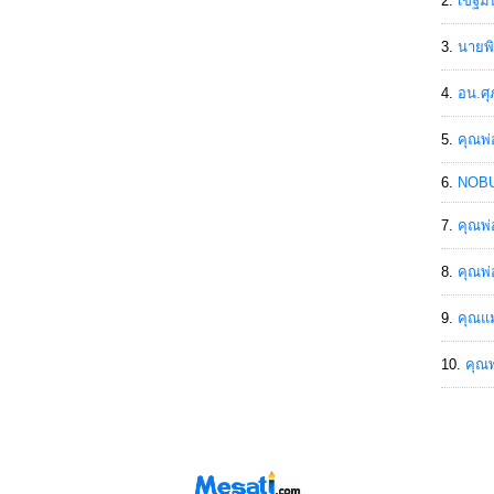
เขฐ์ม
นายพิ
อน.ศุ
คุณพ่
NOBU
คุณพ่
คุณพ่
คุณแม
คุณพ