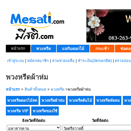
หน้าแรก
พวงหรีด
แจกันดอกไม้
กระเช้า
ช่อดอ
เข้าสู่ระบบ
|
สมัครสมาชิก
|
ส่วนช่วยเหลือ
|
ชำระเงิน(บัตรเครดิต)
|
ตรวจสอบส
พวงหรีดผ้าห่ม
หน้าแรก
>
สินค้าทั้งหมด
>
พวงหรีด
>พวงหรีดผ้าห่ม
พวงหรีดดอกไม้สด
พวงหรีดผ้าห่ม
พวงหรีดต้นไม้
พวงหรีดพัดลม
พวง
พวงหรีด VIP
พวงหรีดของใช้
จังหวัดที่จัดส่ง:
วัดที่จัดส่ง: