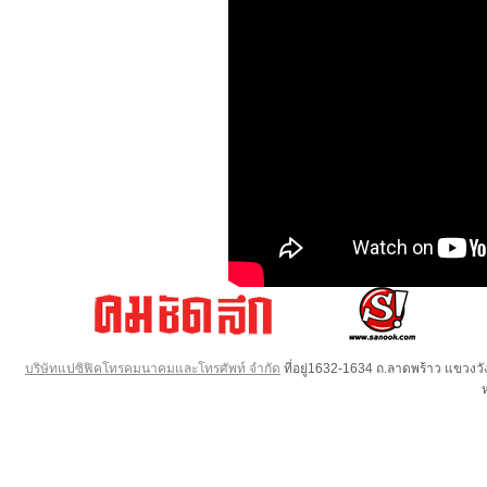
บริษัทแปซิฟิคโทรคมนาคมและโทรศัพท์ จำกัด
ที่อยู่1632-1634 ถ.ลาดพร้าว แขวง