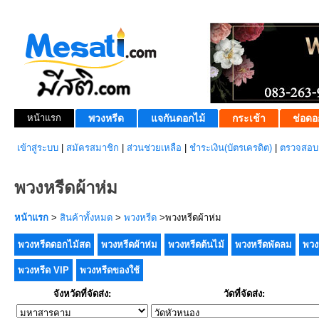
หน้าแรก
พวงหรีด
แจกันดอกไม้
กระเช้า
ช่อดอ
เข้าสู่ระบบ
|
สมัครสมาชิก
|
ส่วนช่วยเหลือ
|
ชำระเงิน(บัตรเครดิต)
|
ตรวจสอบส
พวงหรีดผ้าห่ม
หน้าแรก
>
สินค้าทั้งหมด
>
พวงหรีด
>พวงหรีดผ้าห่ม
พวงหรีดดอกไม้สด
พวงหรีดผ้าห่ม
พวงหรีดต้นไม้
พวงหรีดพัดลม
พวง
พวงหรีด VIP
พวงหรีดของใช้
จังหวัดที่จัดส่ง:
วัดที่จัดส่ง: