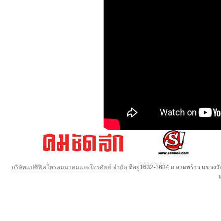
บริษัทแปซิฟิคโทรคมนาคมและโทรศัพท์ จำกัด
ที่อยู่1632-1634 ถ.ลาดพร้าว แขวง