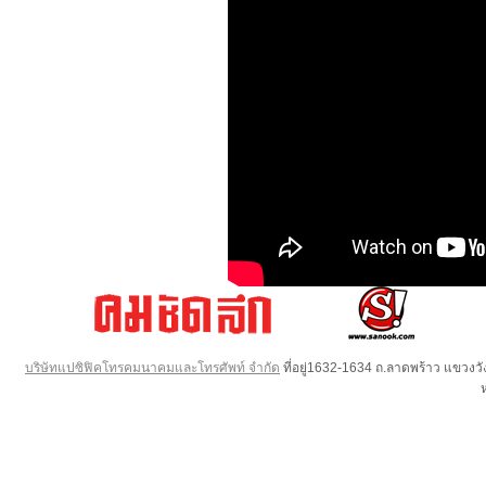
บริษัทแปซิฟิคโทรคมนาคมและโทรศัพท์ จำกัด
ที่อยู่1632-1634 ถ.ลาดพร้าว แขวง