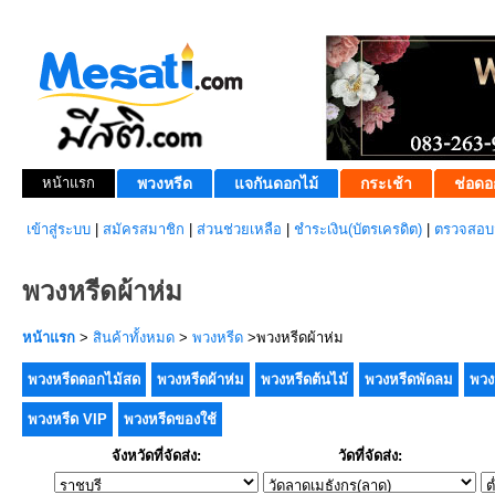
หน้าแรก
พวงหรีด
แจกันดอกไม้
กระเช้า
ช่อดอ
เข้าสู่ระบบ
|
สมัครสมาชิก
|
ส่วนช่วยเหลือ
|
ชำระเงิน(บัตรเครดิต)
|
ตรวจสอบส
พวงหรีดผ้าห่ม
หน้าแรก
>
สินค้าทั้งหมด
>
พวงหรีด
>พวงหรีดผ้าห่ม
พวงหรีดดอกไม้สด
พวงหรีดผ้าห่ม
พวงหรีดต้นไม้
พวงหรีดพัดลม
พวง
พวงหรีด VIP
พวงหรีดของใช้
จังหวัดที่จัดส่ง:
วัดที่จัดส่ง: