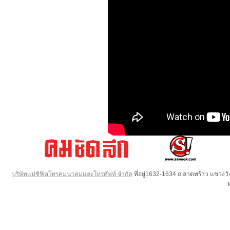
บริษัทแปซิฟิคโทรคมนาคมและโทรศัพท์ จำกัด
ที่อยู่1632-1634 ถ.ลาดพร้าว แขวง