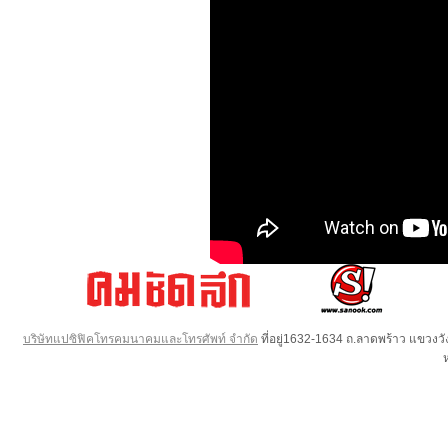
บริษัทแปซิฟิคโทรคมนาคมและโทรศัพท์ จำกัด
ที่อยู่1632-1634 ถ.ลาดพร้าว แขวง