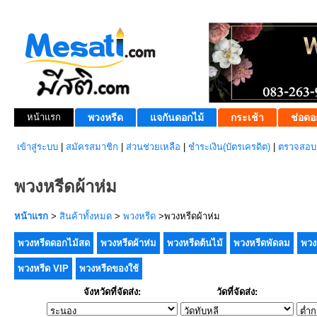
หน้าแรก
พวงหรีด
แจกันดอกไม้
กระเช้า
ช่อดอ
เข้าสู่ระบบ
|
สมัครสมาชิก
|
ส่วนช่วยเหลือ
|
ชำระเงิน(บัตรเครดิต)
|
ตรวจสอบส
พวงหรีดผ้าห่ม
หน้าแรก
>
สินค้าทั้งหมด
>
พวงหรีด
>พวงหรีดผ้าห่ม
พวงหรีดดอกไม้สด
พวงหรีดผ้าห่ม
พวงหรีดต้นไม้
พวงหรีดพัดลม
พวง
พวงหรีด VIP
พวงหรีดของใช้
จังหวัดที่จัดส่ง:
วัดที่จัดส่ง: