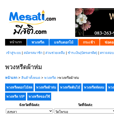
หน้าแรก
พวงหรีด
แจกันดอกไม้
กระเช้า
ช่อดอ
เข้าสู่ระบบ
|
สมัครสมาชิก
|
ส่วนช่วยเหลือ
|
ชำระเงิน(บัตรเครดิต)
|
ตรวจสอบส
พวงหรีดผ้าห่ม
หน้าแรก
>
สินค้าทั้งหมด
>
พวงหรีด
>พวงหรีดผ้าห่ม
พวงหรีดดอกไม้สด
พวงหรีดผ้าห่ม
พวงหรีดต้นไม้
พวงหรีดพัดลม
พวง
พวงหรีด VIP
พวงหรีดของใช้
จังหวัดที่จัดส่ง:
วัดที่จัดส่ง: