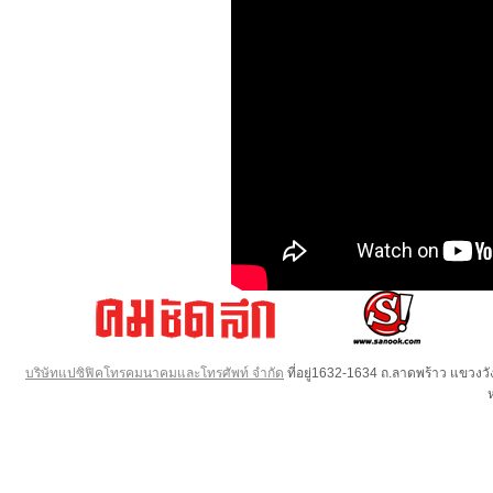
บริษัทแปซิฟิคโทรคมนาคมและโทรศัพท์ จำกัด
ที่อยู่1632-1634 ถ.ลาดพร้าว แขวง