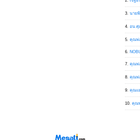
เขฐ์ม
นายพิ
อน.ศุ
คุณพ่
NOBU
คุณพ่
คุณพ่
คุณแม
คุณพ