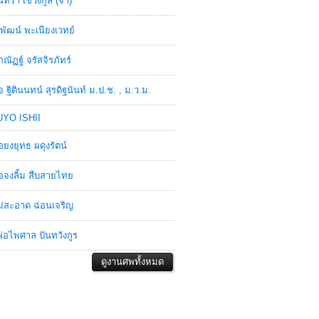
ินทรา เชวงกูล (จ๋า)
พัฒน์ พะเนียงเวทย์
ภณัฏฐ์ จรัสจิรภัทร์
อ ฐิตินนทน์ สุรดิฐนันท์ ม.ป.ช. , ม.ว.ม.
YO ISHII
อยงยุทธ ผดุงรัตน์
อจงลิ้ม สืบสายไทย
่สะอาด ฉ่อนเจริญ
่อไพศาล ปันทวังกูร