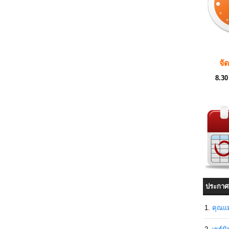
จั
8.30
ประกาศ
คุณแม