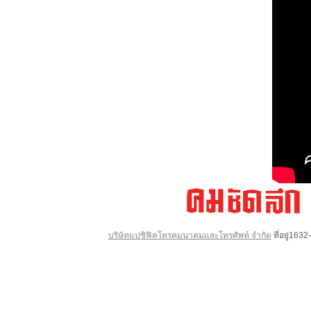
บริษัทแปซิฟิคโทรคมนาคมและโทรศัพท์ จำกัด
ที่อยู่16