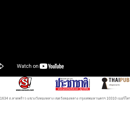
32-1634 ถ.ลาดพร้าว แขวงวังทองหลาง เขตวังทองหลาง กรุงเทพมหานครฯ 10310 เบอร์โทร