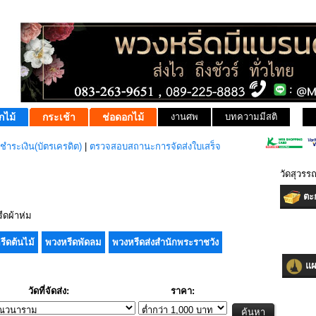
กไม้
กระเช้า
ช่อดอกไม้
งานศพ
บทความมีสติ
ชำระเงิน(บัตรเครดิต)
|
ตรวจสอบสถานะการจัดส่งใบเสร็จ
วัดสุวรร
ตะก
ดผ้าห่ม
รีดต้นไม้
พวงหรีดพัดลม
พวงหรีดส่งสำนักพระราชวัง
แผน
วัดที่จัดส่ง:
ราคา: