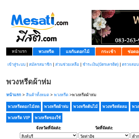
หน้าแรก
พวงหรีด
แจกันดอกไม้
กระเช้า
ช่อดอ
เข้าสู่ระบบ
|
สมัครสมาชิก
|
ส่วนช่วยเหลือ
|
ชำระเงิน(บัตรเครดิต)
|
ตรวจสอบส
พวงหรีดผ้าห่ม
หน้าแรก
>
สินค้าทั้งหมด
>
พวงหรีด
>พวงหรีดผ้าห่ม
พวงหรีดดอกไม้สด
พวงหรีดผ้าห่ม
พวงหรีดต้นไม้
พวงหรีดพัดลม
พวง
พวงหรีด VIP
พวงหรีดของใช้
จังหวัดที่จัดส่ง:
วัดที่จัดส่ง: