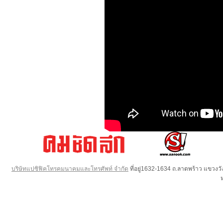
บริษัทแปซิฟิคโทรคมนาคมและโทรศัพท์ จำกัด
ที่อยู่1632-1634 ถ.ลาดพร้าว แขวง