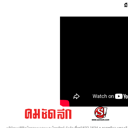
ม
บริษัทแปซิฟิคโทรคมนาคมและโทรศัพท์ จำกัด
ที่อยู่1632-1634 ถ.ลาดพร้าว แขวง