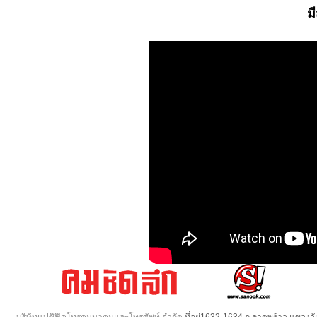
ม
บริษัทแปซิฟิคโทรคมนาคมและโทรศัพท์ จำกัด
ที่อยู่1632-1634 ถ.ลาดพร้าว แขวง