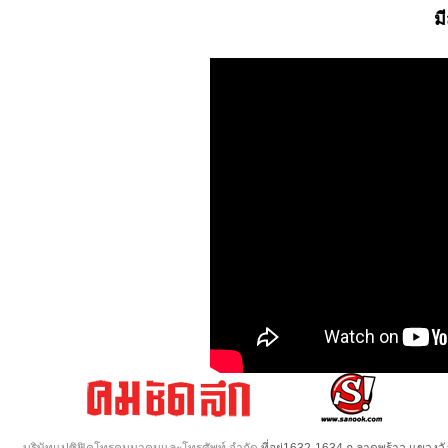
ม
บริษัทแปซิฟิคโทรคมนาคมและโทรศัพท์ จำกัด
ที่อยู่1632-1634 ถ.ลาดพร้าว แขวง