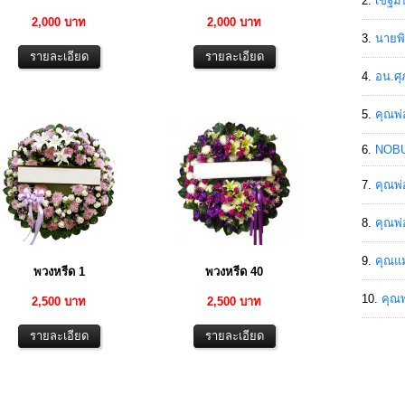
เขฐ์ม
2,000 บาท
2,000 บาท
นายพิ
อน.ศุ
คุณพ่
NOBU
คุณพ่
คุณพ่
คุณแม
พวงหรีด 1
พวงหรีด 40
คุณพ
2,500 บาท
2,500 บาท