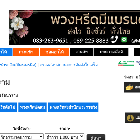
กไม้
กระเช้า
ช่อดอกไม้
งานศพ
บทความมีสติ
ชำระเงิน(บัตรเครดิต)
|
ตรวจสอบสถานะการจัดส่งใบเสร็จ
วัดอร่าม
ราม
ตะก
ามรัตนาราม
รีดต้นไม้
พวงหรีดพัดลม
พวงหรีดส่งสำนักพระราชวัง
แผน
วัดที่จัดส่ง:
ราคา: