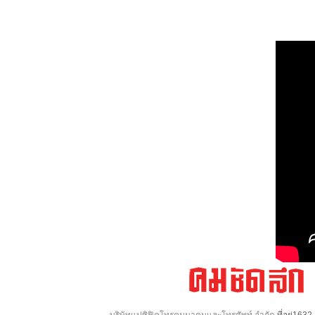
บริษัทแปซิฟิคโทรคมนาคมและโทรศัพท์ จำกัด
ที่อยู่16