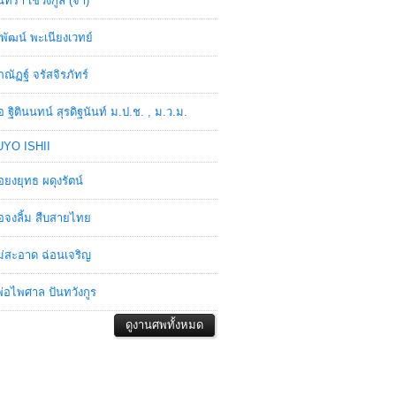
ินทรา เชวงกูล (จ๋า)
พัฒน์ พะเนียงเวทย์
ภณัฏฐ์ จรัสจิรภัทร์
อ ฐิตินนทน์ สุรดิฐนันท์ ม.ป.ช. , ม.ว.ม.
YO ISHII
อยงยุทธ ผดุงรัตน์
อจงลิ้ม สืบสายไทย
่สะอาด ฉ่อนเจริญ
่อไพศาล ปันทวังกูร