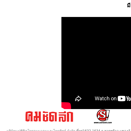
ม
บริษัทแปซิฟิคโทรคมนาคมและโทรศัพท์ จำกัด
ที่อยู่1632-1634 ถ.ลาดพร้าว แขวง