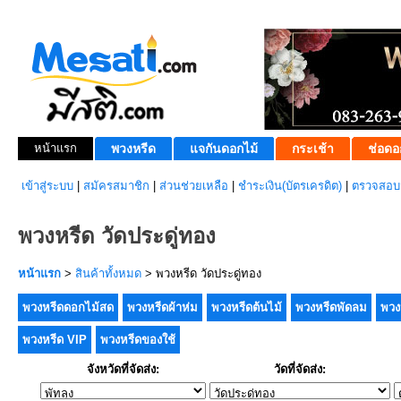
หน้าแรก
พวงหรีด
แจกันดอกไม้
กระเช้า
ช่อดอ
เข้าสู่ระบบ
|
สมัครสมาชิก
|
ส่วนช่วยเหลือ
|
ชำระเงิน(บัตรเครดิต)
|
ตรวจสอบส
พวงหรีด วัดประดู่ทอง
หน้าแรก
>
สินค้าทั้งหมด
> พวงหรีด วัดประดู่ทอง
พวงหรีดดอกไม้สด
พวงหรีดผ้าห่ม
พวงหรีดต้นไม้
พวงหรีดพัดลม
พวง
พวงหรีด VIP
พวงหรีดของใช้
จังหวัดที่จัดส่ง:
วัดที่จัดส่ง: