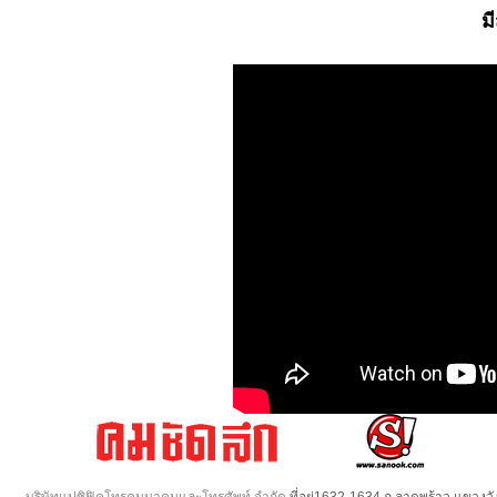
ม
บริษัทแปซิฟิคโทรคมนาคมและโทรศัพท์ จำกัด
ที่อยู่1632-1634 ถ.ลาดพร้าว แขวง