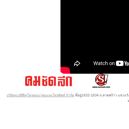
บริษัทแปซิฟิคโทรคมนาคมและโทรศัพท์ จำกัด
ที่อยู่1632-1634 ถ.ลาดพร้าว แขวง