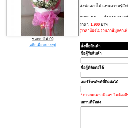
ส่งช่อดอกไม้ แทนความรู้สึก
หมายเหตุ จำนวนและชนิด
ฤดูกาล ทางร้านขอสงวนส
ราคา:
1,900
บาท
ความเหมาะสม โดยไม่ต้องแจ้ง
(ราคานี้ยังไม่รวมภาษีมูลค่าเพิ
ให้คุณภาพของสินค้าโดยรว
ช่อดอกไม้ 09
- กรุณาสั่งซื้อล่วงหน้าอย่า
คลิกเพื่อขยายรูป
สั่งซื้อสินค้า
กำหนดเวลาจัดส่ง พร้อมระ
ชื่อผู้รับสินค้า
ชัดเจน หากมีแผนที่
sales@mesati.com
ชื่อผู้ที่ติดต่อได้
เบอร์โทรศัพท์ที่ติดต่อได้
* กรอกเฉพาะตัวเลข ไม่ต้องมีข
สถานที่จัดส่ง