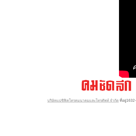
บริษัทแปซิฟิคโทรคมนาคมและโทรศัพท์ จำกัด
ที่อยู่16