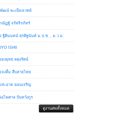
พัฒน์ พะเนียงเวทย์
ภณัฏฐ์ จรัสจิรภัทร์
อ ฐิตินนทน์ สุรดิฐนันท์ ม.ป.ช. , ม.ว.ม.
YO ISHII
อยงยุทธ ผดุงรัตน์
อจงลิ้ม สืบสายไทย
่สะอาด ฉ่อนเจริญ
่อไพศาล ปันทวังกูร