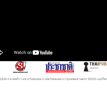
32-1634 ถ.ลาดพร้าว แขวงวังทองหลาง เขตวังทองหลาง กรุงเทพมหานครฯ 10310 เบอร์โทร