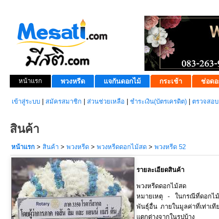
หน้าแรก
พวงหรีด
แจกันดอกไม้
กระเช้า
ช่อดอ
เข้าสู่ระบบ
|
สมัครสมาชิก
|
ส่วนช่วยเหลือ
|
ชำระเงิน(บัตรเครดิต)
|
ตรวจสอบส
สินค้า
หน้าแรก
>
สินค้า
>
พวงหรีด
>
พวงหรีดดอกไม้สด
>
พวงหรีด 52
รายละเอียดสินค้า
พวงหรีดดอกไม้สด
หมายเหตุ - ในกรณีที่ดอกไ
พันธุ์อื่น ภายในมูลค่าที่เท่า
แตกต่างจากในรูปบ้าง