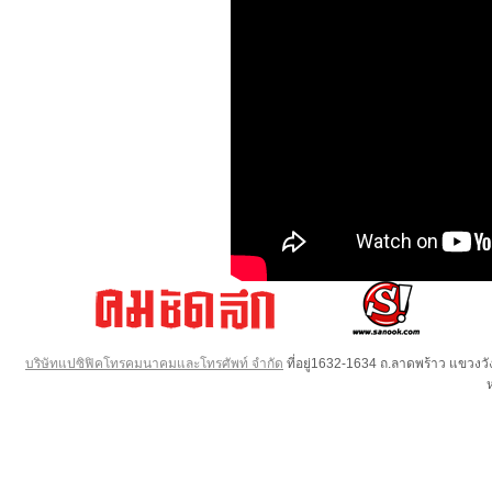
บริษัทแปซิฟิคโทรคมนาคมและโทรศัพท์ จำกัด
ที่อยู่1632-1634 ถ.ลาดพร้าว แขวง