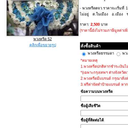
- พวงหรีดตจว.ราคาจะเริ่มที่ 
ไม่อยู่ ต.ในเมือง อ.เมือง
@mesati.com เพื่อเช็คสถานที่
ราคา:
2,500
บาท
นั้น ก่อนทำการสั่งซื้อ
(ราคานี้ยังไม่รวมภาษีมูลค่าเพิ
พวงหรีด 52
คลิกเพื่อขยายรูป
สั่งซื้อสินค้า
พวงหรีดธรรมดา
พวง
*หมายเหตุ
1.พวงหรีดปกติหากชำระเงินไม่เ
*(เฉพาะกรุงเทพฯ ต่างจังหวัด
2.พวงหรีดมีแบรนด์ กรุณาสั่งล
3.ฟรีค่าจัดทำป้ายแบรนด์ หาก
ข้อความบนพวงหรีด
ชื่อผู้เสียชีวิต
ชื่อผู้ที่ติดต่อได้