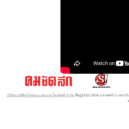
บริษัทแปซิฟิคโทรคมนาคมและโทรศัพท์ จำกัด
ที่อยู่1632-1634 ถ.ลาดพร้าว แขวง