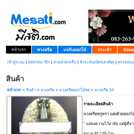
หน้าแรก
พวงหรีด
แจกันดอกไม้
กระเช้า
ช่อดอ
เข้าสู่ระบบ
|
สมัครสมาชิก
|
ส่วนช่วยเหลือ
|
ชำระเงิน(บัตรเครดิต)
|
ตรวจสอบส
สินค้า
หน้าแรก
>
สินค้า
>
พวงหรีด
>
พวงหรีดดอกไม้สด
>
พวงหรีด 54
รายละเอียดสินค้า
พวงหรีดหรูหรา แต่งด้วยดอกไ
" แสดงความไว้อาลัย แด่ผู้ที่
ขนาด 81 * 65 Cm.