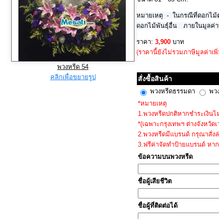
หมายเหตุ - ในกรณีที่ดอกไม
ดอกไม้พันธุ์อื่น ภายในมูลค่า
สีสัน อาจแตกต่างจากในรูปบ้า
ราคา:
3,900
บาท
(ราคานี้ยังไม่รวมภาษีมูลค่าเพิ
พวงหรีด 54
คลิกเพื่อขยายรูป
สั่งซื้อสินค้า
พวงหรีดธรรมดา
พวง
*หมายเหตุ
1.พวงหรีดปกติหากชำระเงินไม่เ
*(เฉพาะกรุงเทพฯ ต่างจังหวัด
2.พวงหรีดมีแบรนด์ กรุณาสั่งล
3.ฟรีค่าจัดทำป้ายแบรนด์ หาก
ข้อความบนพวงหรีด
ชื่อผู้เสียชีวิต
ชื่อผู้ที่ติดต่อได้