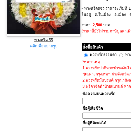
- พวงหรีดตจว.ราคาจะเริ่มที่ 
ไม่อยู่ ต.ในเมือง อ.เมือง
@mesati.com เพื่อเช็คสถานที่
ราคา:
2,500
บาท
นั้น ก่อนทำการสั่งซื้อ
(ราคานี้ยังไม่รวมภาษีมูลค่าเพิ
พวงหรีด 55
คลิกเพื่อขยายรูป
สั่งซื้อสินค้า
พวงหรีดธรรมดา
พวง
*หมายเหตุ
1.พวงหรีดปกติหากชำระเงินไม่เ
*(เฉพาะกรุงเทพฯ ต่างจังหวัด
2.พวงหรีดมีแบรนด์ กรุณาสั่งล
3.ฟรีค่าจัดทำป้ายแบรนด์ หาก
ข้อความบนพวงหรีด
ชื่อผู้เสียชีวิต
ชื่อผู้ที่ติดต่อได้