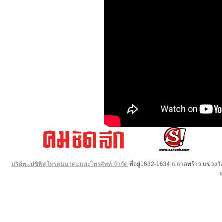
บริษัทแปซิฟิคโทรคมนาคมและโทรศัพท์ จำกัด
ที่อยู่1632-1634 ถ.ลาดพร้าว แขวง