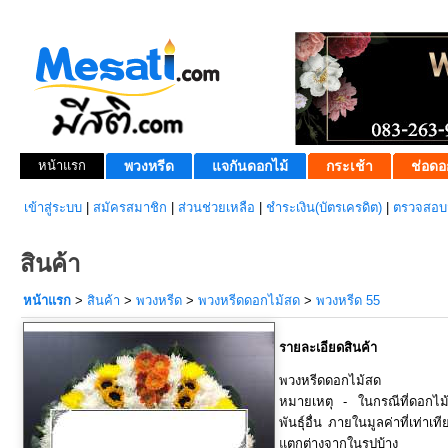
หน้าแรก
พวงหรีด
แจกันดอกไม้
กระเช้า
ช่อดอ
เข้าสู่ระบบ
|
สมัครสมาชิก
|
ส่วนช่วยเหลือ
|
ชำระเงิน(บัตรเครดิต)
|
ตรวจสอบส
สินค้า
หน้าแรก
>
สินค้า
>
พวงหรีด
>
พวงหรีดดอกไม้สด
>
พวงหรีด 55
รายละเอียดสินค้า
พวงหรีดดอกไม้สด
หมายเหตุ - ในกรณีที่ดอกไ
พันธุ์อื่น ภายในมูลค่าที่เท่า
แตกต่างจากในรูปบ้าง