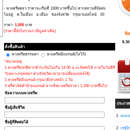
- พวงหรีดตจว.ราคาจะเริ่มที่ 1500 บาทขึ้นไป หากสถานที่จัดส่ง
ไม่อยู่ ต.ในเมือง อ.เมือง ของจังหวัด กรุณาแอดไลน์ ID:
@mesati.com เพื่อเช็คสถานที่จัดส่งให้แน่นอน ว่าจัดส่งได้ตาม
ราคา:
1,000
บาท
นั้น ก่อนทำการสั่งซื้อ
(ราคานี้ยังไม่รวมภาษีมูลค่าเพิ่ม)
จั
8.30
สั่งซื้อสินค้า
พวงหรีดธรรมดา
พวงหรีดมีแบรนด์(โลโก้)
*หมายเหตุ
1.พวงหรีดปกติหากชำระเงินไม่เกิน 14.00 น.จะจัดส่งได้ ภายในวันที่สั่ง
*(เฉพาะกรุงเทพฯ ต่างจังหวัดเวลาอาจเปลี่ยนแปลงได้)
2.พวงหรีดมีแบรนด์ กรุณาสั่งล่วงหน้า 1 วัน
3.ฟรีค่าจัดทำป้ายแบรนด์ หากสั่งพวงหรีดราคา 1,200 บาทขึ้นไป
ข้อความบนพวงหรีด
ประกาศ
ชื่อผู้เสียชีวิต
คุณแม
ชื่อผู้ที่ติดต่อได้
เขฐ์ม