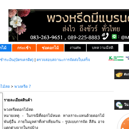
กไม้
กระเช้า
ช่อดอกไม้
งานศพ
บทความมีสติ
ชำระเงิน(บัตรเครดิต)
|
ตรวจสอบสถานะการจัดส่งใบเสร็จ
ตะก
ไม้สด
>
พวงหรีด 7
รายละเอียดสินค้า
วัน 
พวงหรีดดอกไม้สด
หมายเหตุ - ในกรณีที่ดอกไม้หมด ทางเราจะแทนด้วยดอกไม้
พันธุ์อื่น ภายในมูลค่าที่เท่าเทียมกัน - รูปแบบการจัด สีสัน อาจ
แตกต่างจากในรูปบ้าง