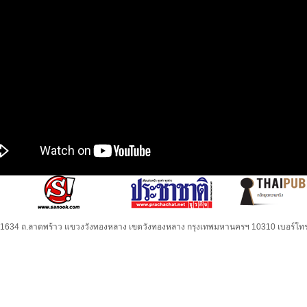
32-1634 ถ.ลาดพร้าว แขวงวังทองหลาง เขตวังทองหลาง กรุงเทพมหานครฯ 10310 เบอร์โทร