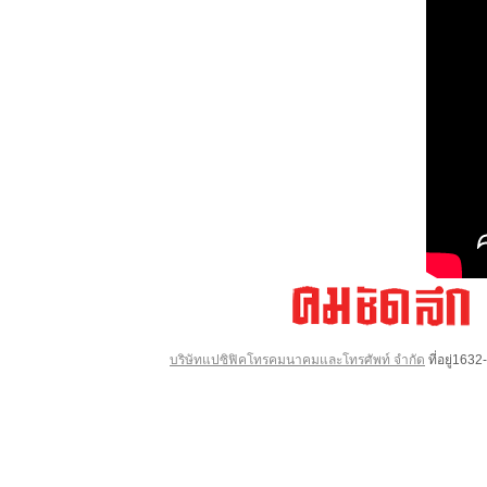
บริษัทแปซิฟิคโทรคมนาคมและโทรศัพท์ จำกัด
ที่อยู่16