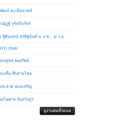
พัฒน์ พะเนียงเวทย์
ภณัฏฐ์ จรัสจิรภัทร์
อ ฐิตินนทน์ สุรดิฐนันท์ ม.ป.ช. , ม.ว.ม.
YO ISHII
อยงยุทธ ผดุงรัตน์
อจงลิ้ม สืบสายไทย
่สะอาด ฉ่อนเจริญ
่อไพศาล ปันทวังกูร