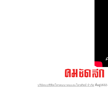
บริษัทแปซิฟิคโทรคมนาคมและโทรศัพท์ จำกัด
ที่อยู่16