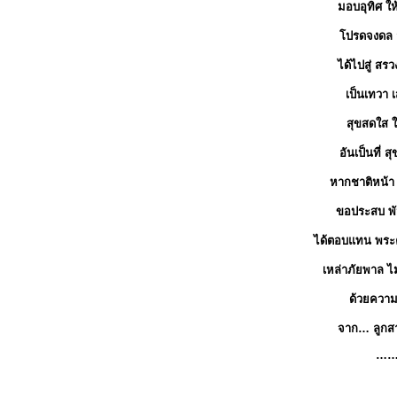
มอบอุทิศ ให
โปรดจงดล ส
ได้ไปสู่ สร
เป็นเทวา 
สุขสดใส ใ
อันเป็นที่ สุ
หากชาติหน้า 
ขอประสบ พั
ได้ตอบแทน พร
เหล่าภัยพาล ไ
ด้วยความร
จาก… ลูกส
…