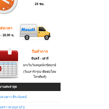
24 ชม.
ดส่งเวลา
 - 18.00 น.
วันทำการ
จันทร์ - เสาร์
ยกเว้นวันหยุดนักขัตฤกษ์
(วันเสาร์กรุณาติดต่อโดย
โทรศัพท์)
งานศพล่าสุด
่ดวงดาว ตีระนันทน์
ินทรา เชวงกูล (จ๋า)