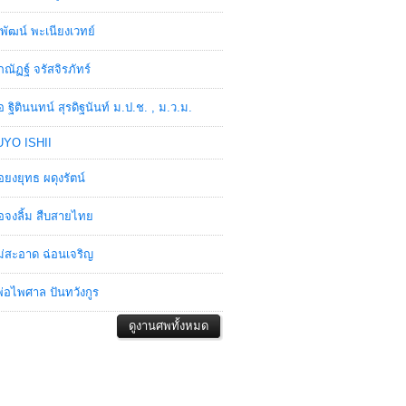
พัฒน์ พะเนียงเวทย์
ภณัฏฐ์ จรัสจิรภัทร์
อ ฐิตินนทน์ สุรดิฐนันท์ ม.ป.ช. , ม.ว.ม.
YO ISHII
อยงยุทธ ผดุงรัตน์
อจงลิ้ม สืบสายไทย
่สะอาด ฉ่อนเจริญ
่อไพศาล ปันทวังกูร