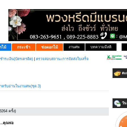
กไม้
กระเช้า
ช่อดอกไม้
งานศพ
บทความมีสติ
ชำระเงิน(บัตรเครดิต)
|
ตรวจสอบสถานะการจัดส่งใบเสร็จ
ตะก
หรับอ่านในงานศพ(ชุด 3)
วัน 
3264 ครั้ง)
่…คุณพ่อ