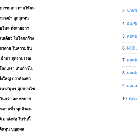
อกรรมเก่า ตามให้ผล
นายพิ
ลางป่า ลูกสุดทน
อน.ศุ
่อไหล ดั่งสายธาร
คุณพ่
 คนเดียว ในโลกกว้าง
NOBU
เดียวดาย ในความฝัน
ำ น้ำตา สุดจาบรรณ
คุณพ่
นโศกเศร้า เดินก้าวไป
คุณพ่
่งใหญ่ กว่าท้องฟ้า
คุณแม
 มหาสมุทร สุดขานไข
คุณพ
เกินกว่า จะบรรยาย
หลานทั่ว ทุกตัวคน
มาส่งพ่อ ในวันนี้
 ต้นทุน บุญกุศล