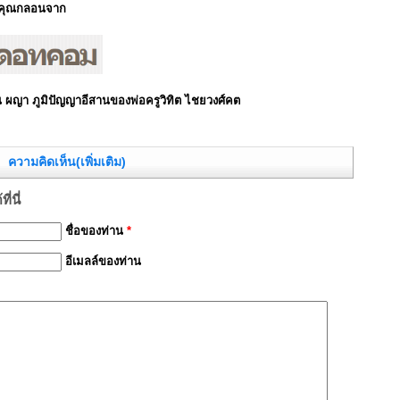
คุณกลอนจาก
ผญา ภูมิปัญญาอีสานของพ่อครูวิทิต ไชยวงศ์คต
ความคิดเห็น(เพิ่มเติม)
่นี่
ชื่อของท่าน
*
อีเมลล์ของท่าน