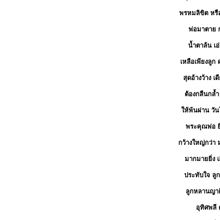
พรหมลิขิต หรื
พ่อมาตาย ก
น้ำตาล้น เอ
เหลือเพียงลูก
สุดอ้างว้าง 
ต้องกลืนกล้
ให้พ้นผ่าน วั
พระคุณพ่อ ยิ
กว้างใหญ่กว่า
มากมายยิ่ง 
ประทับใจ ลูก
ลูกหลานญาติ 
อุทิศพลี