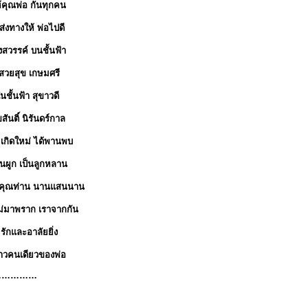
้คุณพ่อ กันทุกคน
่งทางให้ พ่อไปดี
วงสวรรค์ บนชั้นฟ้า
เสวยสุข เกษมศรี
นชั้นฟ้า สุขาวดี
ขสันติ์ นิรันดร์กาล
เกิดใหม่ ได้พานพบ
นผูก เป็นลูกหลาน
ะคุณท่าน นานแสนนาน
ม่มาพราก เราจากกัน
ักและอาลัยยิ่ง
าวคนเดียวของพ่อ
……………