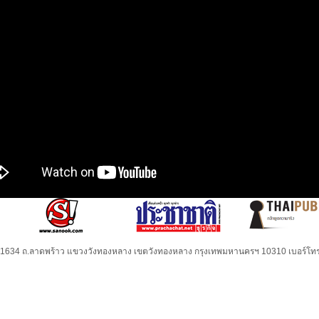
32-1634 ถ.ลาดพร้าว แขวงวังทองหลาง เขตวังทองหลาง กรุงเทพมหานครฯ 10310 เบอร์โทร