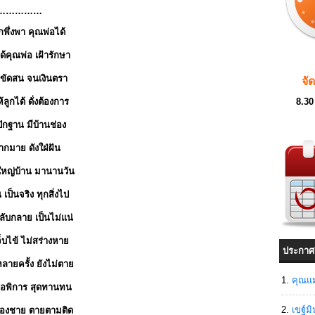
……………
กพึ่งพา คุณพ่อได้
ด้คุณพ่อ เฝ้ารักษา
ขัดสน จนเงินตรา
จั
ลูกได้ ดั่งต้องการ
8.30
ักฐาน มีบ้านช่อง
มากมาย ดังใฝ่ฝัน
้ใหญ่บ้าน มานานวัน
เป็นจริง ทุกสิ่งไป
กลับกลาย เป็นไม่แน่
จ็บไข้ ไม่สร่างหาย
ประกาศ
ดหลายครั้ง ยังไม่ตาย
คุณแม
พ่อพิการ สุดทานทน
เขฐ์ม
้องชาย ตายตามติด