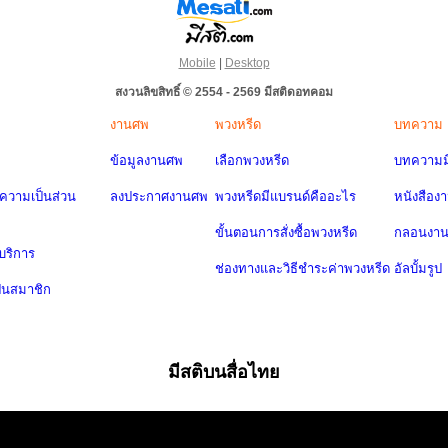
Mobile
|
Desktop
สงวนลิขสิทธิ์ © 2554 - 2569 มีสติดอทคอม
งานศพ
พวงหรีด
บทความ
ข้อมูลงานศพ
เลือกพวงหรีด
บทความมี
วามเป็นส่วน
ลงประกาศงานศพ
พวงหรีดมีแบรนด์คืออะไร
หนังสือง
ขั้นตอนการสั่งซื้อพวงหรีด
กลอนงา
บริการ
ช่องทางและวิธีชำระค่าพวงหรีด
อัลบั้มรูป
ป็นสมาชิก
มีสติบนสื่อไทย