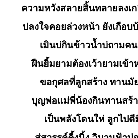
ความหวังสลายสิ้นทลายลงเกลี
ปลงใจคอยล่วงหน้า ยังเกือบบ
เมินบ่กินข้าวน้ำบ่ถามคนม
ฝืนยิ้มยามต้องเว้ายามเข้า
ขอกุศลที่ลูกสร้าง ทานมัยท
บุญพ่อแม่พี่น้องกินทานสร้
เป็นพลังโดนให่ ลูกไปดีมี
สู่สวรรค์คิ้งนิ้ง วิมานฟ้า