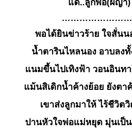
แด่..ลูกพ่อ(ผญา)
…………………….
พอได้ยินข่าวร้าย ใจสั่นน
น้ำตารินไหลนอง อาบลงทั
แนมขึ้นไปเทิงฟ้า วอนอินทา
แม้นสิเดิกน้ำค้างย้อย ยังตา
เขาส่งลูกมาให้ ไร้ชีวิ
ปานหัวใจพ่อแม่หยุด มุ่นเป