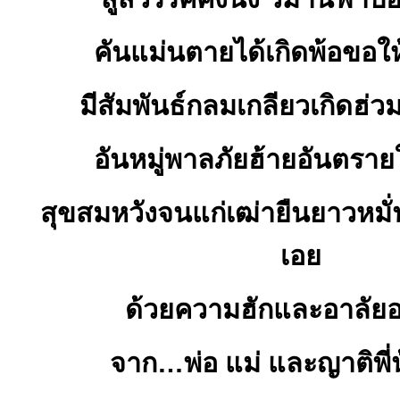
คันแม่นตายได้เกิดพ้อขอให
มีสัมพันธ์กลมเกลียวเกิดฮ่ว
อันหมู่พาลภัยฮ้ายอันตรายใ
สุขสมหวังจนแก่เฒ่ายืนยาวหมั่น
เอย
ด้วยความฮักและอาลัยอย
จาก…พ่อ แม่ และญาติพี่น