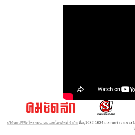
บริษัทแปซิฟิคโทรคมนาคมและโทรศัพท์ จำกัด
ที่อยู่1632-1634 ถ.ลาดพร้าว แขวง