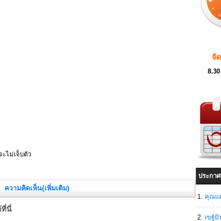
จั
8.30
จะไม่เจ็บตัว
ประกาศ
ความคิดเห็น(เพิ่มเติม)
คุณแม
่นี่
เขฐ์ม