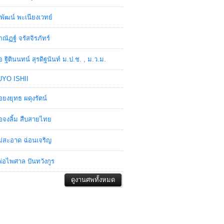
พัฒน์ พะเนียงเวทย์
ภณัฏฐ์ จรัสจิรภัทร์
อ ฐิตินนทน์ สุรดิฐนันท์ ม.ป.ช. , ม.ว.ม.
YO ISHII
อยงยุทธ ผดุงรัตน์
อจงลิ้ม สืบสายไทย
่สะอาด ฉ่อนเจริญ
่อไพศาล ปันทวังกูร