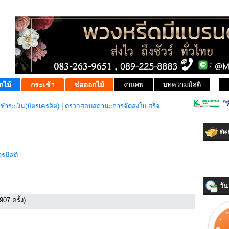
กไม้
กระเช้า
ช่อดอกไม้
งานศพ
บทความมีสติ
ชำระเงิน(บัตรเครดิต)
|
ตรวจสอบสถานะการจัดส่งใบเสร็จ
ตะก
รมีสติ
วัน 
907 ครั้ง)