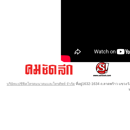
บริษัทแปซิฟิคโทรคมนาคมและโทรศัพท์ จำกัด
ที่อยู่1632-1634 ถ.ลาดพร้าว แขวง