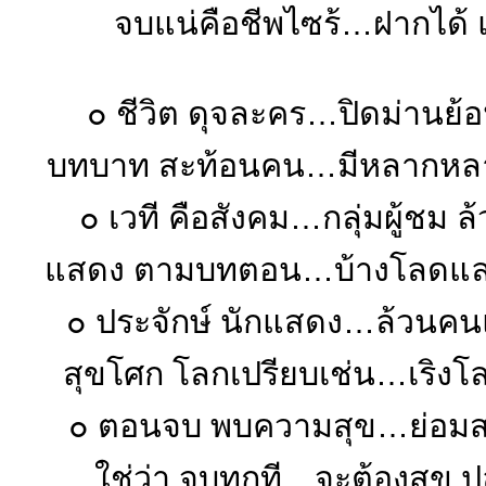
จบแน่คือชีพไซร้…ฝากได้
๐ ชีวิต ดุจละคร…ปิดม่านย้
บทบาท สะท้อนคน…มีหลากหลา
๐ เวที คือสังคม…กลุ่มผู้ชม 
แสดง ตามบทตอน…บ้างโลดแล่
๐ ประจักษ์ นักแสดง…ล้วนคนแข
สุขโศก โลกเปรียบเช่น…เริงโล
๐ ตอนจบ พบความสุข…ย่อมส
ใช่ว่า จบทุกที…จะต้องสุข 