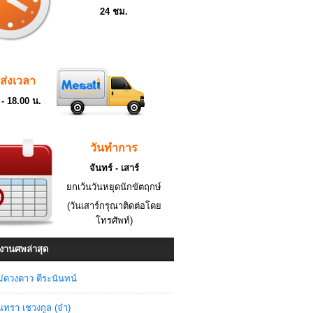
24 ชม.
ดส่งเวลา
 - 18.00 น.
วันทำการ
จันทร์ - เสาร์
ยกเว้นวันหยุดนักขัตฤกษ์
(วันเสาร์กรุณาติดต่อโดย
โทรศัพท์)
งานศพล่าสุด
่ดวงดาว ตีระนันทน์
ินทรา เชวงกูล (จ๋า)