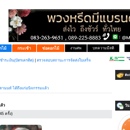
กไม้
กระเช้า
ช่อดอกไม้
งานศพ
บทความมีสติ
ชำระเงิน(บัตรเครดิต)
|
ตรวจสอบสถานะการจัดส่งใบเสร็จ
ตะก
ตานนท์ ได้ถึงแก่อนิจกรรมแล้ว
ล้ว
วัน 
5 ครั้ง)