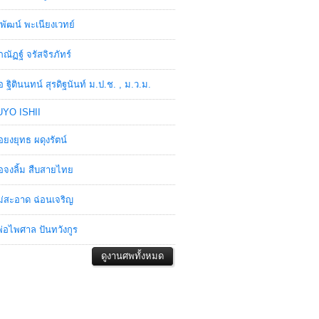
พัฒน์ พะเนียงเวทย์
ภณัฏฐ์ จรัสจิรภัทร์
อ ฐิตินนทน์ สุรดิฐนันท์ ม.ป.ช. , ม.ว.ม.
YO ISHII
อยงยุทธ ผดุงรัตน์
อจงลิ้ม สืบสายไทย
่สะอาด ฉ่อนเจริญ
่อไพศาล ปันทวังกูร