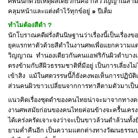
ศพนั้นก็ด้วยเหตุผลเดียวกันคือ กลัววิญญาณสา
คลุมหน้าและแต่งดำไว้ทุกข์อยู่ ๑ ปีเต็ม
ทำไมต้องสีดำ ?
นักโบราณคดีฝรั่งสันนิษฐานว่าเรื่องนี้เป็นเรื่อ
ยุคแรกทาตัวด้วยสีดำในงานศพเพื่อแยกความแต
วิญญาณ ทำนองเดียวกันคนแอฟริกันผิวดำบางเผ่า
ตรงข้ามกับสีผิวธรรมชาติที่มีอยู่ เป็นการเลี่ยง
เข้าสิง แม้ในศตวรรษนี้ก็ยังคงพอเห็นการปฏิบัติ
ส่วนคนผิวขาวเปลี่ยนจากการทาสีตามตัวมาเป็น
แนวคิดเรื่องชุดดำของคนไทยน่าจะมาจากทางตะ
งานศพสมัยก่อนของคนไทยค่อนข้างจะครื้นเครงของ
ได้เคร่งครัดเจาะจงว่าจะเป็นขาวล้วนดำล้วนทั้
ยามค่ำคืนอีก เป็นความแตกต่างทางวัฒนธรรมประเ