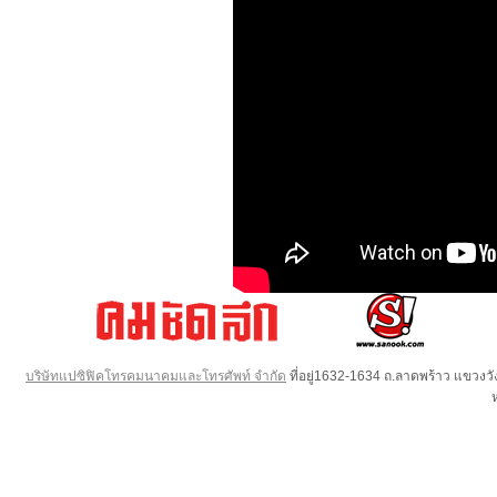
บริษัทแปซิฟิคโทรคมนาคมและโทรศัพท์ จำกัด
ที่อยู่1632-1634 ถ.ลาดพร้าว แขวง