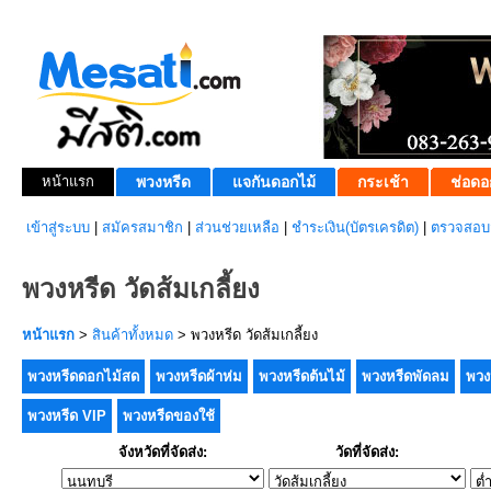
หน้าแรก
พวงหรีด
แจกันดอกไม้
กระเช้า
ช่อดอ
เข้าสู่ระบบ
|
สมัครสมาชิก
|
ส่วนช่วยเหลือ
|
ชำระเงิน(บัตรเครดิต)
|
ตรวจสอบส
พวงหรีด วัดส้มเกลี้ยง
หน้าแรก
>
สินค้าทั้งหมด
> พวงหรีด วัดส้มเกลี้ยง
พวงหรีดดอกไม้สด
พวงหรีดผ้าห่ม
พวงหรีดต้นไม้
พวงหรีดพัดลม
พวง
พวงหรีด VIP
พวงหรีดของใช้
จังหวัดที่จัดส่ง:
วัดที่จัดส่ง: