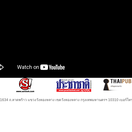
32-1634 ถ.ลาดพร้าว แขวงวังทองหลาง เขตวังทองหลาง กรุงเทพมหานครฯ 10310 เบอร์โทร