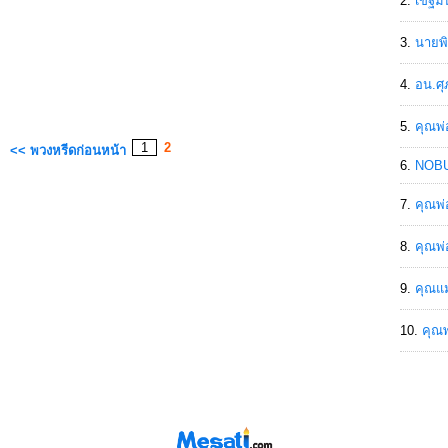
เขฐ์ม
นายพิ
อน.ศุ
คุณพ่
1
2
<< พวงหรีดก่อนหน้า
NOBU
คุณพ่
คุณพ่
คุณแม
คุณพ