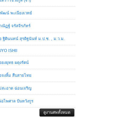
ินทรา เชวงกูล (จ๋า)
พัฒน์ พะเนียงเวทย์
ภณัฏฐ์ จรัสจิรภัทร์
อ ฐิตินนทน์ สุรดิฐนันท์ ม.ป.ช. , ม.ว.ม.
YO ISHII
อยงยุทธ ผดุงรัตน์
อจงลิ้ม สืบสายไทย
่สะอาด ฉ่อนเจริญ
่อไพศาล ปันทวังกูร