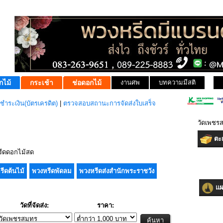
กไม้
กระเช้า
ช่อดอกไม้
งานศพ
บทความมีสติ
ชำระเงิน(บัตรเครดิต)
|
ตรวจสอบสถานะการจัดส่งใบเสร็จ
วัดเพชรส
ตะก
ีดดอกไม้สด
รีดต้นไม้
พวงหรีดพัดลม
พวงหรีดส่งสำนักพระราชวัง
แผน
วัดที่จัดส่ง:
ราคา: