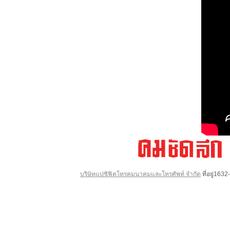
บริษัทแปซิฟิคโทรคมนาคมและโทรศัพท์ จำกัด
ที่อยู่16