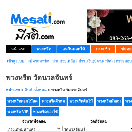
หน้าแรก
พวงหรีด
แจกันดอกไม้
กระเช้า
ช่อดอ
เข้าสู่ระบบ
|
สมัครสมาชิก
|
ส่วนช่วยเหลือ
|
ชำระเงิน(บัตรเครดิต)
|
ตรวจสอบส
พวงหรีด วัดนวลจันทร์
หน้าแรก
>
สินค้าทั้งหมด
> พวงหรีด วัดนวลจันทร์
พวงหรีดดอกไม้สด
พวงหรีดผ้าห่ม
พวงหรีดต้นไม้
พวงหรีดพัดลม
พวง
พวงหรีด VIP
พวงหรีดของใช้
จังหวัดที่จัดส่ง:
วัดที่จัดส่ง: