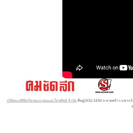
บริษัทแปซิฟิคโทรคมนาคมและโทรศัพท์ จำกัด
ที่อยู่1632-1634 ถ.ลาดพร้าว แขวง