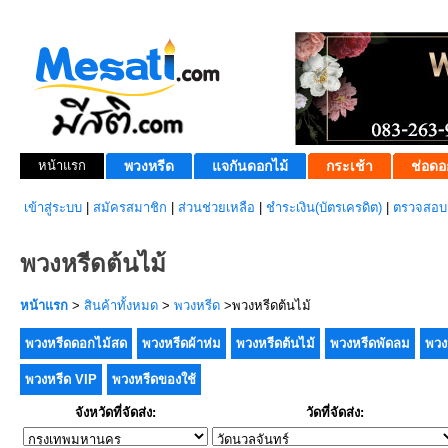
หน้าแรก
พวงหรีด
แจกันดอกไม้
กระเช้า
ช่อดอ
เข้าสู่ระบบ
|
สมัครสมาชิก
|
ส่วนช่วยเหลือ
|
ชำระเงิน(บัตรเครดิต)
|
ตรวจสอบส
พวงหรีดต้นไม้
หน้าแรก
>
สินค้าทั้งหมด
>
พวงหรีด
>พวงหรีดต้นไม้
พวงหรีดดอกไม้สด
พวงหรีดผ้าห่ม
พวงหรีดต้นไม้
พวงหรีดพัดลม
พวง
พวงหรีด VIP
พวงหรีดของใช้
จังหวัดที่จัดส่ง:
วัดที่จัดส่ง: