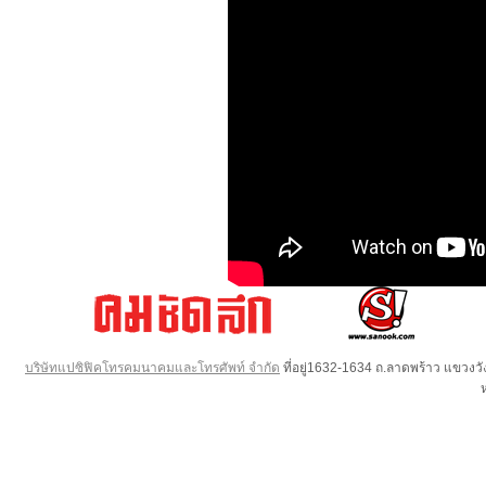
บริษัทแปซิฟิคโทรคมนาคมและโทรศัพท์ จำกัด
ที่อยู่1632-1634 ถ.ลาดพร้าว แขวง