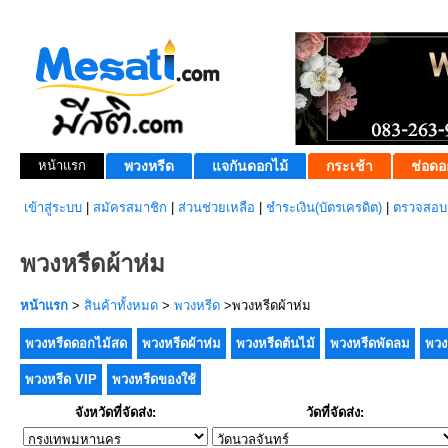
หน้าแรก
พวงหรีด
แจกันดอกไม้
กระเช้า
ช่อดอ
เข้าสู่ระบบ
|
สมัครสมาชิก
|
ส่วนช่วยเหลือ
|
ชำระเงิน(บัตรเครดิต)
|
ตรวจสอบส
พวงหรีดผ้าห่ม
หน้าแรก
>
สินค้าทั้งหมด
>
พวงหรีด
>พวงหรีดผ้าห่ม
พวงหรีดดอกไม้สด
พวงหรีดผ้าห่ม
พวงหรีดต้นไม้
พวงหรีดพัดลม
พวง
พวงหรีด VIP
พวงหรีดของใช้
จังหวัดที่จัดส่ง:
วัดที่จัดส่ง: