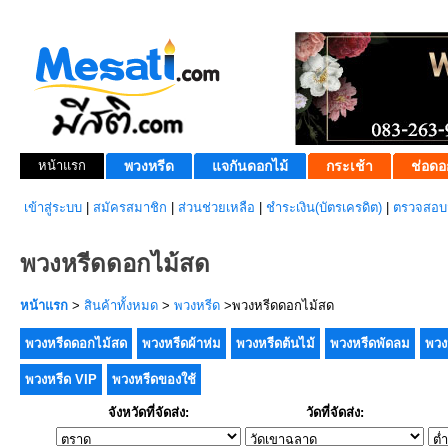
หน้าแรก
พวงหรีด
แจกันดอกไม้
กระเช้า
ช่อดอ
เข้าสู่ระบบ
|
สมัครสมาชิก
|
ส่วนช่วยเหลือ
|
ชำระเงิน(บัตรเครดิต)
|
ตรวจสอบส
พวงหรีดดอกไม้สด
หน้าแรก
>
สินค้าทั้งหมด
>
พวงหรีด
>พวงหรีดดอกไม้สด
พวงหรีดดอกไม้สด
พวงหรีดผ้าห่ม
พวงหรีดต้นไม้
พวงหรีดพัดลม
พวง
พวงหรีด VIP
พวงหรีดของใช้
จังหวัดที่จัดส่ง:
วัดที่จัดส่ง: