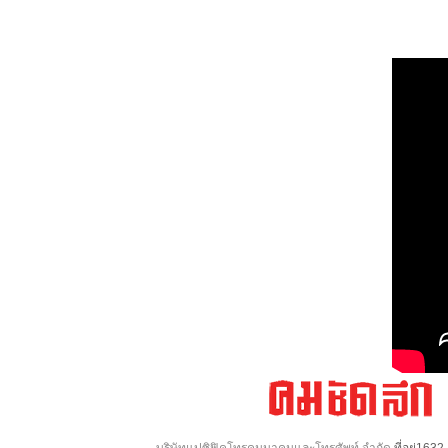
บริษัทแปซิฟิคโทรคมนาคมและโทรศัพท์ จำกัด
ที่อยู่16