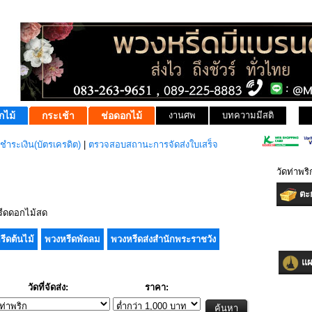
กไม้
กระเช้า
ช่อดอกไม้
งานศพ
บทความมีสติ
ชำระเงิน(บัตรเครดิต)
|
ตรวจสอบสถานะการจัดส่งใบเสร็จ
วัดท่าพร
ตะก
ีดดอกไม้สด
รีดต้นไม้
พวงหรีดพัดลม
พวงหรีดส่งสำนักพระราชวัง
แผน
วัดที่จัดส่ง:
ราคา: