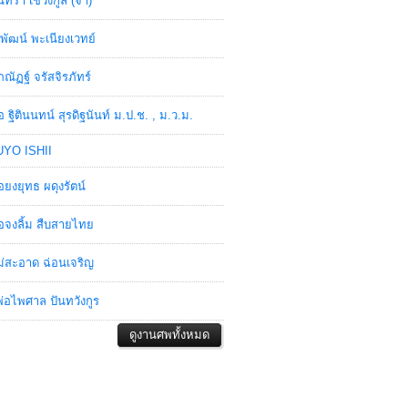
ินทรา เชวงกูล (จ๋า)
พัฒน์ พะเนียงเวทย์
ภณัฏฐ์ จรัสจิรภัทร์
อ ฐิตินนทน์ สุรดิฐนันท์ ม.ป.ช. , ม.ว.ม.
YO ISHII
อยงยุทธ ผดุงรัตน์
อจงลิ้ม สืบสายไทย
่สะอาด ฉ่อนเจริญ
่อไพศาล ปันทวังกูร