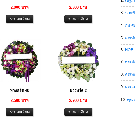
เขฐ์ม
2,000 บาท
2,300 บาท
นายพิ
อน.ศุ
คุณพ่
NOBU
คุณพ่
คุณพ่
คุณแม
พวงหรีด 40
พวงหรีด 2
คุณพ
2,500 บาท
2,700 บาท