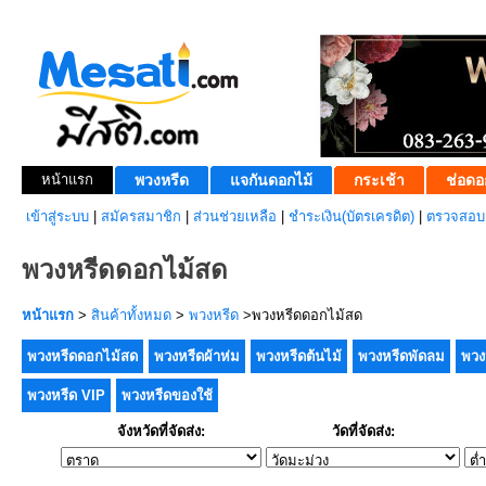
หน้าแรก
พวงหรีด
แจกันดอกไม้
กระเช้า
ช่อดอ
เข้าสู่ระบบ
|
สมัครสมาชิก
|
ส่วนช่วยเหลือ
|
ชำระเงิน(บัตรเครดิต)
|
ตรวจสอบส
พวงหรีดดอกไม้สด
หน้าแรก
>
สินค้าทั้งหมด
>
พวงหรีด
>พวงหรีดดอกไม้สด
พวงหรีดดอกไม้สด
พวงหรีดผ้าห่ม
พวงหรีดต้นไม้
พวงหรีดพัดลม
พวง
พวงหรีด VIP
พวงหรีดของใช้
จังหวัดที่จัดส่ง:
วัดที่จัดส่ง: