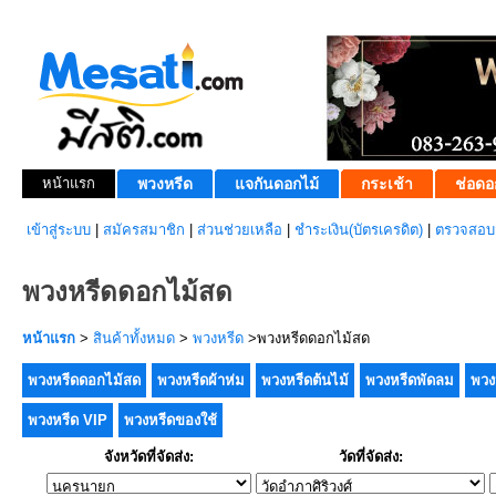
หน้าแรก
พวงหรีด
แจกันดอกไม้
กระเช้า
ช่อดอ
เข้าสู่ระบบ
|
สมัครสมาชิก
|
ส่วนช่วยเหลือ
|
ชำระเงิน(บัตรเครดิต)
|
ตรวจสอบส
พวงหรีดดอกไม้สด
หน้าแรก
>
สินค้าทั้งหมด
>
พวงหรีด
>พวงหรีดดอกไม้สด
พวงหรีดดอกไม้สด
พวงหรีดผ้าห่ม
พวงหรีดต้นไม้
พวงหรีดพัดลม
พวง
พวงหรีด VIP
พวงหรีดของใช้
จังหวัดที่จัดส่ง:
วัดที่จัดส่ง: