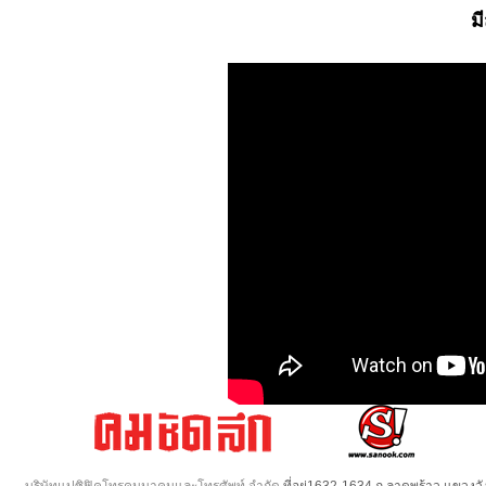
ม
บริษัทแปซิฟิคโทรคมนาคมและโทรศัพท์ จำกัด
ที่อยู่1632-1634 ถ.ลาดพร้าว แขวง