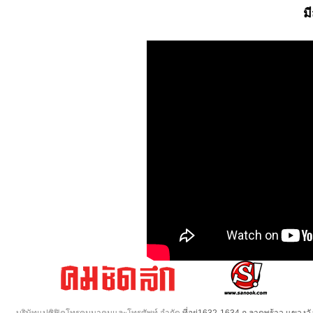
ม
บริษัทแปซิฟิคโทรคมนาคมและโทรศัพท์ จำกัด
ที่อยู่1632-1634 ถ.ลาดพร้าว แขวง