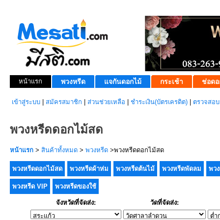
หน้าแรก
พวงหรีด
แจกันดอกไม้
กระเช้า
ช่อดอ
เข้าสู่ระบบ
|
สมัครสมาชิก
|
ส่วนช่วยเหลือ
|
ชำระเงิน(บัตรเครดิต)
|
ตรวจสอบส
พวงหรีดดอกไม้สด
หน้าแรก
>
สินค้าทั้งหมด
>
พวงหรีด
>พวงหรีดดอกไม้สด
พวงหรีดดอกไม้สด
พวงหรีดผ้าห่ม
พวงหรีดต้นไม้
พวงหรีดพัดลม
พวง
พวงหรีด VIP
พวงหรีดของใช้
จังหวัดที่จัดส่ง:
วัดที่จัดส่ง: