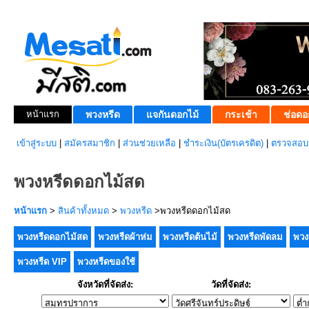
หน้าแรก
พวงหรีด
แจกันดอกไม้
กระเช้า
ช่อดอ
เข้าสู่ระบบ
|
สมัครสมาชิก
|
ส่วนช่วยเหลือ
|
ชำระเงิน(บัตรเครดิต)
|
ตรวจสอบส
พวงหรีดดอกไม้สด
หน้าแรก
>
สินค้าทั้งหมด
>
พวงหรีด
>พวงหรีดดอกไม้สด
พวงหรีดดอกไม้สด
พวงหรีดผ้าห่ม
พวงหรีดต้นไม้
พวงหรีดพัดลม
พวง
พวงหรีด VIP
พวงหรีดของใช้
จังหวัดที่จัดส่ง:
วัดที่จัดส่ง: