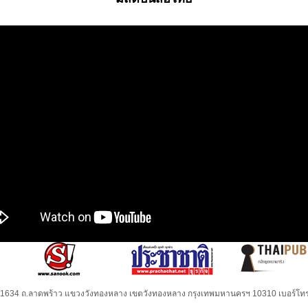
32-1634 ถ.ลาดพร้าว แขวงวังทองหลาง เขตวังทองหลาง กรุงเทพมหานครฯ 10310 เบอร์โทร