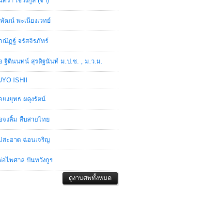
ินทรา เชวงกูล (จ๋า)
พัฒน์ พะเนียงเวทย์
ภณัฏฐ์ จรัสจิรภัทร์
อ ฐิตินนทน์ สุรดิฐนันท์ ม.ป.ช. , ม.ว.ม.
YO ISHII
อยงยุทธ ผดุงรัตน์
อจงลิ้ม สืบสายไทย
่สะอาด ฉ่อนเจริญ
่อไพศาล ปันทวังกูร