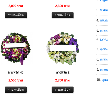
เขฐ์ม
2,000 บาท
2,300 บาท
นายพิ
อน.ศุ
คุณพ่
NOBU
คุณพ่
คุณพ่
คุณแม
พวงหรีด 40
พวงหรีด 2
คุณพ
2,500 บาท
2,700 บาท