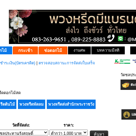
กไม้
กระเช้า
ช่อดอกไม้
งานศพ
บทความมีสติ
ชำระเงิน(บัตรเครดิต)
|
ตรวจสอบสถานะการจัดส่งใบเสร็จ
วัดชลปร
ตะก
ีดดอกไม้สด
รีดต้นไม้
พวงหรีดพัดลม
พวงหรีดส่งสำนักพระราชวัง
แผน
วัดที่จัดส่ง:
ราคา: