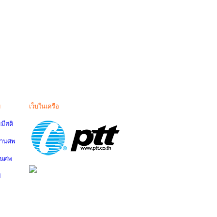
ม
เว็บในเครือ
มีสติ
งานศพ
านศพ
ป