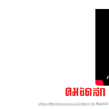
บริษัทแปซิฟิคโทรคมนาคมและโทรศัพท์ จำกัด
ที่อยู่16