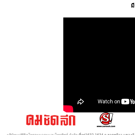
ม
บริษัทแปซิฟิคโทรคมนาคมและโทรศัพท์ จำกัด
ที่อยู่1632-1634 ถ.ลาดพร้าว แขวง