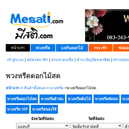
หน้าแรก
พวงหรีด
แจกันดอกไม้
กระเช้า
ช่อดอ
เข้าสู่ระบบ
|
สมัครสมาชิก
|
ส่วนช่วยเหลือ
|
ชำระเงิน(บัตรเครดิต)
|
ตรวจสอบส
พวงหรีดดอกไม้สด
หน้าแรก
>
สินค้าทั้งหมด
>
พวงหรีด
>พวงหรีดดอกไม้สด
พวงหรีดดอกไม้สด
พวงหรีดผ้าห่ม
พวงหรีดต้นไม้
พวงหรีดพัดลม
พวง
พวงหรีด VIP
พวงหรีดของใช้
จังหวัดที่จัดส่ง:
วัดที่จัดส่ง: