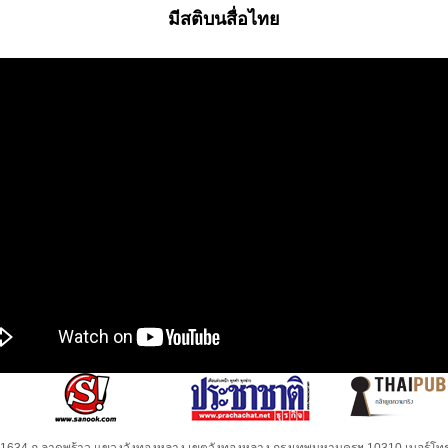
มีสติบนสื่อไทย
32-1634 ถ.ลาดพร้าว แขวงวังทองหลาง เขตวังทองหลาง กรุงเทพมหานครฯ 10310 เบอร์โทร