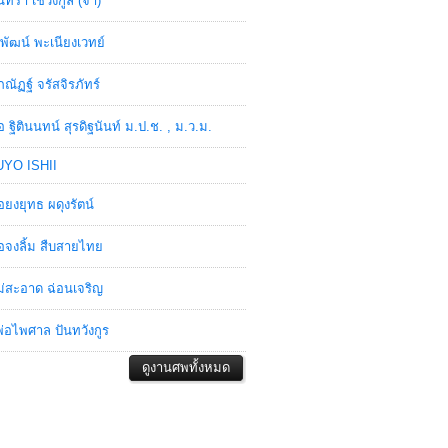
ินทรา เชวงกูล (จ๋า)
พัฒน์ พะเนียงเวทย์
ภณัฏฐ์ จรัสจิรภัทร์
อ ฐิตินนทน์ สุรดิฐนันท์ ม.ป.ช. , ม.ว.ม.
YO ISHII
อยงยุทธ ผดุงรัตน์
อจงลิ้ม สืบสายไทย
่สะอาด ฉ่อนเจริญ
่อไพศาล ปันทวังกูร