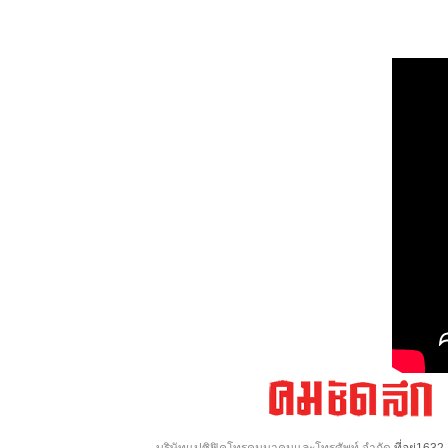
บริษัทแปซิฟิคโทรคมนาคมและโทรศัพท์ จำกัด
ที่อยู่16