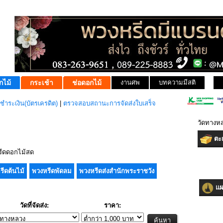
กไม้
กระเช้า
ช่อดอกไม้
งานศพ
บทความมีสติ
ชำระเงิน(บัตรเครดิต)
|
ตรวจสอบสถานะการจัดส่งใบเสร็จ
วัดทางห
ตะก
ีดดอกไม้สด
รีดต้นไม้
พวงหรีดพัดลม
พวงหรีดส่งสำนักพระราชวัง
แผน
วัดที่จัดส่ง:
ราคา: