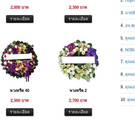
เขฐ์ม
2,000 บาท
2,300 บาท
นายพิ
อน.ศุ
คุณพ่
NOBU
คุณพ่
คุณพ่
คุณแม
พวงหรีด 40
พวงหรีด 2
คุณพ
2,500 บาท
2,700 บาท