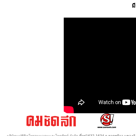
ม
บริษัทแปซิฟิคโทรคมนาคมและโทรศัพท์ จำกัด
ที่อยู่1632-1634 ถ.ลาดพร้าว แขวง