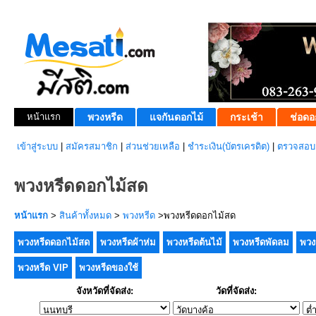
หน้าแรก
พวงหรีด
แจกันดอกไม้
กระเช้า
ช่อดอ
เข้าสู่ระบบ
|
สมัครสมาชิก
|
ส่วนช่วยเหลือ
|
ชำระเงิน(บัตรเครดิต)
|
ตรวจสอบส
พวงหรีดดอกไม้สด
หน้าแรก
>
สินค้าทั้งหมด
>
พวงหรีด
>พวงหรีดดอกไม้สด
พวงหรีดดอกไม้สด
พวงหรีดผ้าห่ม
พวงหรีดต้นไม้
พวงหรีดพัดลม
พวง
พวงหรีด VIP
พวงหรีดของใช้
จังหวัดที่จัดส่ง:
วัดที่จัดส่ง: