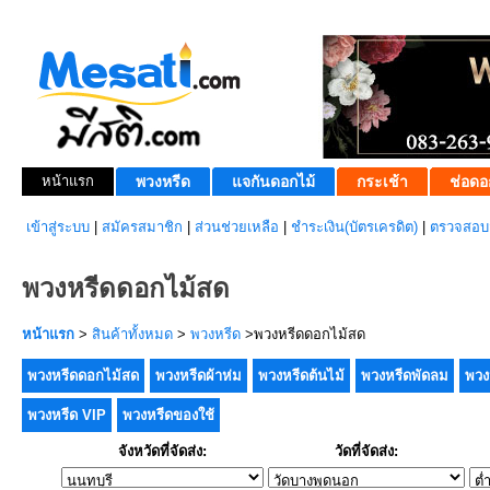
หน้าแรก
พวงหรีด
แจกันดอกไม้
กระเช้า
ช่อดอ
เข้าสู่ระบบ
|
สมัครสมาชิก
|
ส่วนช่วยเหลือ
|
ชำระเงิน(บัตรเครดิต)
|
ตรวจสอบส
พวงหรีดดอกไม้สด
หน้าแรก
>
สินค้าทั้งหมด
>
พวงหรีด
>พวงหรีดดอกไม้สด
พวงหรีดดอกไม้สด
พวงหรีดผ้าห่ม
พวงหรีดต้นไม้
พวงหรีดพัดลม
พวง
พวงหรีด VIP
พวงหรีดของใช้
จังหวัดที่จัดส่ง:
วัดที่จัดส่ง: