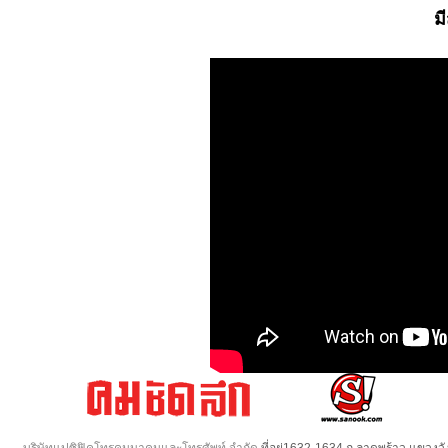
ม
บริษัทแปซิฟิคโทรคมนาคมและโทรศัพท์ จำกัด
ที่อยู่1632-1634 ถ.ลาดพร้าว แขวง