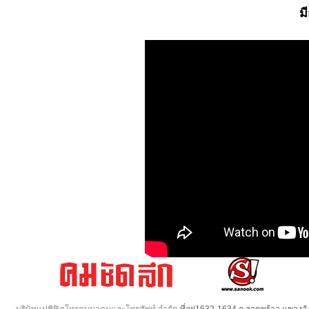
ม
บริษัทแปซิฟิคโทรคมนาคมและโทรศัพท์ จำกัด
ที่อยู่1632-1634 ถ.ลาดพร้าว แขวง