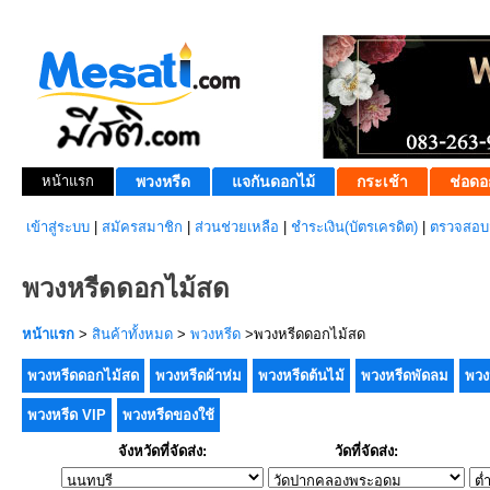
หน้าแรก
พวงหรีด
แจกันดอกไม้
กระเช้า
ช่อดอ
เข้าสู่ระบบ
|
สมัครสมาชิก
|
ส่วนช่วยเหลือ
|
ชำระเงิน(บัตรเครดิต)
|
ตรวจสอบส
พวงหรีดดอกไม้สด
หน้าแรก
>
สินค้าทั้งหมด
>
พวงหรีด
>พวงหรีดดอกไม้สด
พวงหรีดดอกไม้สด
พวงหรีดผ้าห่ม
พวงหรีดต้นไม้
พวงหรีดพัดลม
พวง
พวงหรีด VIP
พวงหรีดของใช้
จังหวัดที่จัดส่ง:
วัดที่จัดส่ง: