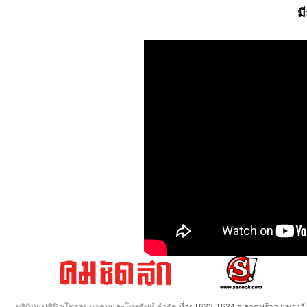
ม
บริษัทแปซิฟิคโทรคมนาคมและโทรศัพท์ จำกัด
ที่อยู่1632-1634 ถ.ลาดพร้าว แขวง