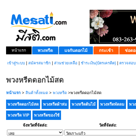
หน้าแรก
พวงหรีด
แจกันดอกไม้
กระเช้า
ช่อดอ
เข้าสู่ระบบ
|
สมัครสมาชิก
|
ส่วนช่วยเหลือ
|
ชำระเงิน(บัตรเครดิต)
|
ตรวจสอบส
พวงหรีดดอกไม้สด
หน้าแรก
>
สินค้าทั้งหมด
>
พวงหรีด
>พวงหรีดดอกไม้สด
พวงหรีดดอกไม้สด
พวงหรีดผ้าห่ม
พวงหรีดต้นไม้
พวงหรีดพัดลม
พวง
พวงหรีด VIP
พวงหรีดของใช้
จังหวัดที่จัดส่ง:
วัดที่จัดส่ง: