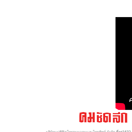
บริษัทแปซิฟิคโทรคมนาคมและโทรศัพท์ จำกัด
ที่อยู่16