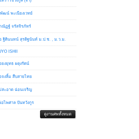
ินทรา เชวงกูล (จ๋า)
พัฒน์ พะเนียงเวทย์
ภณัฏฐ์ จรัสจิรภัทร์
อ ฐิตินนทน์ สุรดิฐนันท์ ม.ป.ช. , ม.ว.ม.
YO ISHII
อยงยุทธ ผดุงรัตน์
อจงลิ้ม สืบสายไทย
่สะอาด ฉ่อนเจริญ
่อไพศาล ปันทวังกูร