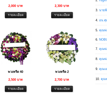
เขฐ์ม
2,000 บาท
2,300 บาท
นายพิ
อน.ศุ
คุณพ่
NOBU
คุณพ่
คุณพ่
คุณแม
พวงหรีด 40
พวงหรีด 2
คุณพ
2,500 บาท
2,700 บาท