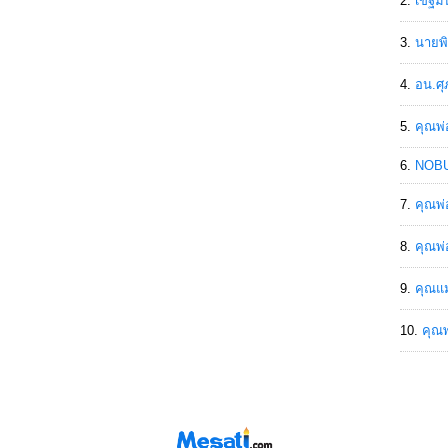
เขฐ์ม
นายพิ
อน.ศุ
คุณพ่
NOBU
คุณพ่
คุณพ่
คุณแม
คุณพ