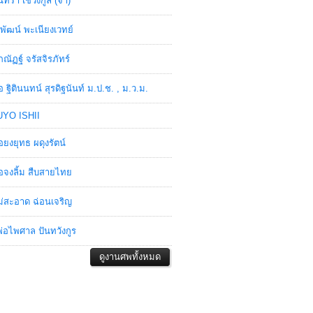
ินทรา เชวงกูล (จ๋า)
พัฒน์ พะเนียงเวทย์
ภณัฏฐ์ จรัสจิรภัทร์
อ ฐิตินนทน์ สุรดิฐนันท์ ม.ป.ช. , ม.ว.ม.
YO ISHII
อยงยุทธ ผดุงรัตน์
อจงลิ้ม สืบสายไทย
่สะอาด ฉ่อนเจริญ
่อไพศาล ปันทวังกูร