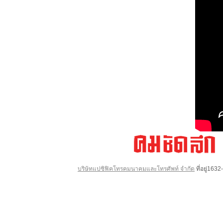
บริษัทแปซิฟิคโทรคมนาคมและโทรศัพท์ จำกัด
ที่อยู่16