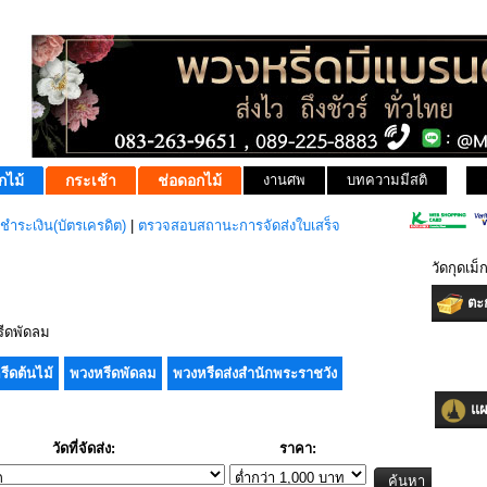
กไม้
กระเช้า
ช่อดอกไม้
งานศพ
บทความมีสติ
ชำระเงิน(บัตรเครดิต)
|
ตรวจสอบสถานะการจัดส่งใบเสร็จ
วัดกุดเม็ก
ตะก
ีดพัดลม
รีดต้นไม้
พวงหรีดพัดลม
พวงหรีดส่งสำนักพระราชวัง
แผน
วัดที่จัดส่ง:
ราคา: