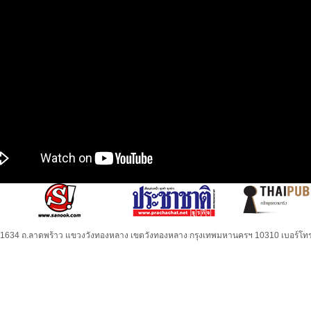
32-1634 ถ.ลาดพร้าว แขวงวังทองหลาง เขตวังทองหลาง กรุงเทพมหานครฯ 10310 เบอร์โทร