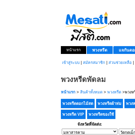
หน้าแรก
พวงหรีด
แจกันดอ
เข้าสู่ระบบ
|
สมัครสมาชิก
|
ส่วนช่วยเหลือ
|
พวงหรีดพัดลม
หน้าแรก
>
สินค้าทั้งหมด
>
พวงหรีด
>พวงหร
พวงหรีดดอกไม้สด
พวงหรีดผ้าห่ม
พวงห
พวงหรีด VIP
พวงหรีดของใช้
จังหวัดที่จัดส่ง: