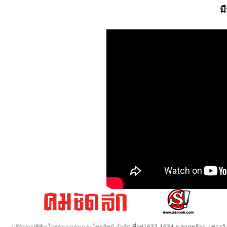
ม
บริษัทแปซิฟิคโทรคมนาคมและโทรศัพท์ จำกัด
ที่อยู่1632-1634 ถ.ลาดพร้าว แขวง