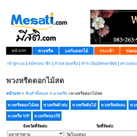
หน้าแรก
พวงหรีด
แจกันดอกไม้
กระเช้า
ช่อดอ
เข้าสู่ระบบ
|
สมัครสมาชิก
|
ส่วนช่วยเหลือ
|
ชำระเงิน(บัตรเครดิต)
|
ตรวจสอบส
พวงหรีดดอกไม้สด
หน้าแรก
>
สินค้าทั้งหมด
>
พวงหรีด
>พวงหรีดดอกไม้สด
พวงหรีดดอกไม้สด
พวงหรีดผ้าห่ม
พวงหรีดต้นไม้
พวงหรีดพัดลม
พวง
พวงหรีด VIP
พวงหรีดของใช้
จังหวัดที่จัดส่ง:
วัดที่จัดส่ง: